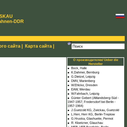
SKAU
ahnen-DDR
ого сайта
|
Карта сайта
|
О производителях/ Ueber die
Hersteller
●
Bock, Halle
●
K.Dahmer, Bernburg
●
G.Dietzel, Leipzig
●
DMV, Marienberg
●
W.Ehlcke, Dresden
●
EAW, Werdau
●
W.Fahrbach, Leipzig
●
Günter Gebert (Altlandsberg-Süd -
1947-1957; Fredersdorf bei Berlin -
1957-1964)
●
J.Guetzold KG, Zwickau, Guetzold
●
L.Herr, Herr KG, Berlin-Treptow
●
G.Hruska, Glashuette, Permot
●
R. Kloetzner, Glauchau