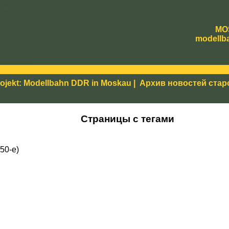
MO
modellb
ojekt: Modellbahn DDR in Moskau
|
Архив новостей стар
Страницы с тегами
50-е)