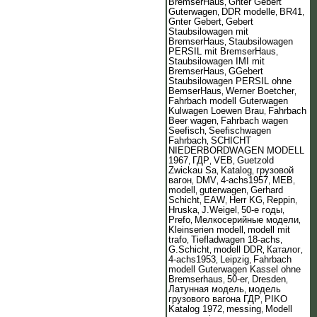
BremserHaus
Gnter Gebert
,
Guterwagen
DDR modelle
BR41
,
,
,
Gnter Gebert
Gebert
,
Staubsilowagen mit
BremserHaus
Staubsilowagen
,
PERSIL mit BremserHaus
,
Staubsilowagen IMI mit
BremserHaus
GGebert
,
Staubsilowagen PERSIL ohne
BemserHaus
Werner Boetcher
,
,
Fahrbach modell Guterwagen
Kulwagen Loewen Brau
Fahrbach
,
Beer wagen
Fahrbach wagen
,
Seefisch
Seefischwagen
,
Fahrbach
SCHICHT
,
NIEDERBORDWAGEN MODELL
1967
ГДР
VEB
Guetzold
,
,
,
Zwickau Sa
Katalog
грузовой
,
,
вагон
DMV
4-achs1957
MEB
,
,
,
,
modell
guterwagen
Gerhard
,
,
Schicht
EAW
Herr KG
Reppin
,
,
,
,
Hruska
J.Weigel
50-е годы
,
,
,
Prefo
Мелкосерийные модели
,
,
Kleinserien modell
modell mit
,
trafo
Tiefladwagen 18-achs
,
,
G.Schicht
modell DDR
Каталог
,
,
,
4-achs1953
Leipzig
Fahrbach
,
,
modell Guterwagen Kassel ohne
Bremserhaus
50-er
Dresden
,
,
,
Латунная модель
модель
,
грузового вагона ГДР
PIKO
,
Katalog 1972
messing
Modell
,
,