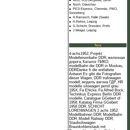
●
MEB, VEB Bergfelde, Berlin
●
Noch, Glauchau
●
PIC0 Express, Chemnitz, PIKO,
Sonneberg
●
H.Rarrasch, Halle (Saale)
●
H.Rehse, Leipzig
●
G.Schicht, Dresden, Prefo
●
J.Weigel, Leipzig
Теги
4-achs1952
Projekt
,
Modelleisenbahn DDR
железная
,
дорога
Каталог ПИКО
,
,
modellbahn der DDR in Moskau
,
DDRDanke fr die entfaltete
Antwort Es gibt die Fotografien
dieser Wagen
DDR trafowagen
,
modell
модель вагона ГДР
HR
,
,
modelle silowagen persil grau
195Х
Fa Ehlcke
Fa Alfred Bock
,
,
,
Technikus Express Berlin DDR
modelle
Catalogue GGebert of
,
1958
Katalog Firma GGebert
,
1958 DDR
SCHICHT
,
LORENWAGEN 2 achs 1952
,
Modellbahnen DDR
Modellbahn
,
DDR
Modell Railway DDR
,
,
Staubsilowagen
Braunkohlenstaub mit