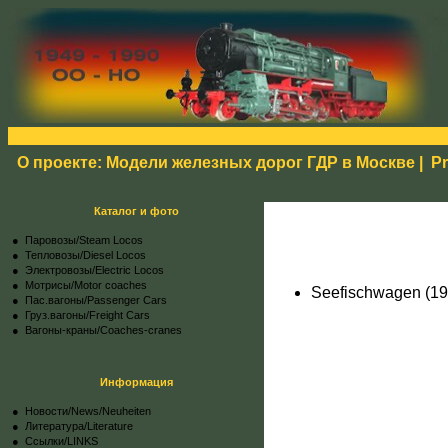
О проекте: Модели железных дорог ГДР в Москве
|
Pr
Каталог и фото
● Паровозы/Steam Locos
● Тепловозы/Diesel Locos
● Электровозы/Electric Locos
● Мотрисы/Motor coaches
Seefischwagen (19
● Пас.вагоны/Passenger Cars
● Груз.вагоны/Freight Cars
● Вагоны-краны/Coaches-cranes
Информация
●
Новости/News/Neuheiten
●
Литература/Literature
●
Ссылки/LINKS