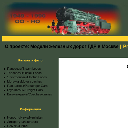
О проекте: Модели железных дорог ГДР в Москве
|
Pr
Каталог и фото
● Паровозы/Steam Locos
● Тепловозы/Diesel Locos
● Электровозы/Electric Locos
● Мотрисы/Motor coaches
● Пас.вагоны/Passenger Cars
● Груз.вагоны/Freight Cars
● Вагоны-краны/Coaches-cranes
Информация
●
Новости/News/Neuheiten
●
Литература/Literature
●
Ссылки/LINKS