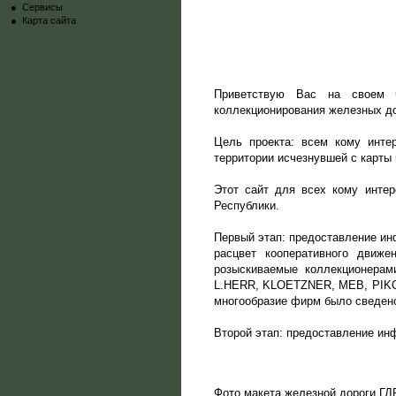
●
Сервисы
●
Карта сайта
Приветствую Вас на своем ч
коллекционирования железных до
Цель проекта: всем кому инте
территории исчезнувшей с карты 
Этот сайт для всех кому интер
Республики.
Первый этап: предоставление инф
расцвет кооперативного движ
розыскиваемые коллекционер
L.HERR, KLOETZNER, MEB, PIKO 
многообразие фирм было сведен
Второй этап: предоставление инф
Фото макета железной дороги ГД