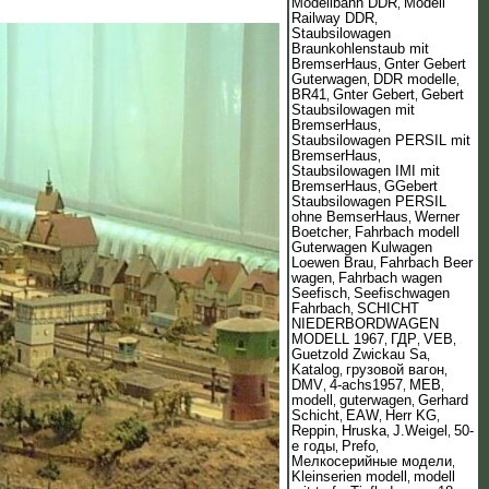
Modellbahn DDR
Modell
,
Railway DDR
,
Staubsilowagen
Braunkohlenstaub mit
BremserHaus
Gnter Gebert
,
Guterwagen
DDR modelle
,
,
BR41
Gnter Gebert
Gebert
,
,
Staubsilowagen mit
BremserHaus
,
Staubsilowagen PERSIL mit
BremserHaus
,
Staubsilowagen IMI mit
BremserHaus
GGebert
,
Staubsilowagen PERSIL
ohne BemserHaus
Werner
,
Boetcher
Fahrbach modell
,
Guterwagen Kulwagen
Loewen Brau
Fahrbach Beer
,
wagen
Fahrbach wagen
,
Seefisch
Seefischwagen
,
Fahrbach
SCHICHT
,
NIEDERBORDWAGEN
MODELL 1967
ГДР
VEB
,
,
,
Guetzold Zwickau Sa
,
Katalog
грузовой вагон
,
,
DMV
4-achs1957
MEB
,
,
,
modell
guterwagen
Gerhard
,
,
Schicht
EAW
Herr KG
,
,
,
Reppin
Hruska
J.Weigel
50-
,
,
,
е годы
Prefo
,
,
Мелкосерийные модели
,
Kleinserien modell
modell
,