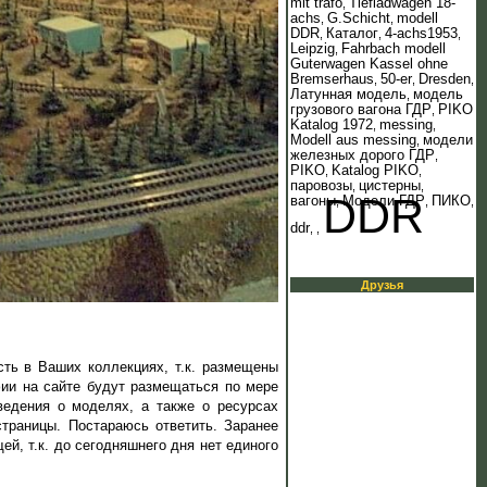
mit trafo
Tiefladwagen 18-
,
achs
G.Schicht
modell
,
,
DDR
Каталог
4-achs1953
,
,
,
Leipzig
Fahrbach modell
,
Guterwagen Kassel ohne
Bremserhaus
50-er
Dresden
,
,
,
Латунная модель
модель
,
грузового вагона ГДР
PIKO
,
Katalog 1972
messing
,
,
Modell aus messing
модели
,
железных дорого ГДР
,
PIKO
Katalog PIKO
,
,
паровозы
цистерны
,
,
DDR
вагоны
Модели ГДР
ПИКО
,
,
,
ddr
,
,
Друзья
ть в Ваших коллекциях, т.к. размещены
фии на сайте будут размещаться по мере
ведения о моделях, а также о ресурсах
страницы. Постараюсь ответить. Заранее
й, т.к. до сегодняшнего дня нет единого