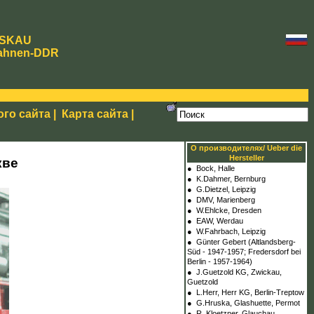
SKAU
ahnen-DDR
ого сайта
|
Карта сайта
|
О производителях/ Ueber die
Hersteller
кве
●
Bock, Halle
●
K.Dahmer, Bernburg
●
G.Dietzel, Leipzig
●
DMV, Marienberg
●
W.Ehlcke, Dresden
●
EAW, Werdau
●
W.Fahrbach, Leipzig
●
Günter Gebert (Altlandsberg-
Süd - 1947-1957; Fredersdorf bei
Berlin - 1957-1964)
●
J.Guetzold KG, Zwickau,
Guetzold
●
L.Herr, Herr KG, Berlin-Treptow
●
G.Hruska, Glashuette, Permot
●
R. Kloetzner, Glauchau