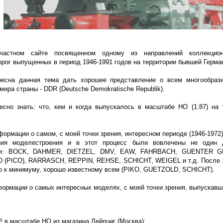
астном сайте посвященном одному из направлений коллекцион
рог выпущенных в период 1946-1991 годов на территории бывшей Герман
ресна данная тема дать хорошее представление о всем многообра
мира страны - DDR (Deutsche Demokratische Republik).
есно знать: что, кем и когда выпускалось в масштабе HO (1:87) на 
ормации о самом, с моей точки зрения, интересном периоде (1946-1972)
ения моделестроения и в этот процесс были вовлечены не один
ами: BOCK, DAHMER, DIETZEL, DMV, EAW, FAHRBACH, GUENTER 
(PICO), RARRASCH, REPPIN, REHSE, SCHICHT, WEIGEL и т.д. После 197
о к минимуму, хорошо известному всем (PIKO, GUETZOLD, SCHICHT).
ормации о самых интересных моделях, с моей точки зрения, выпускавши
Р в масштабе HO из магазина Лейпциг (Москва):