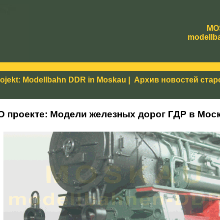
MO
modellb
ojekt: Modellbahn DDR in Moskau
|
Архив новостей стар
О проекте: Модели железных дорог ГДР в Мос