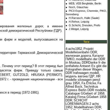
●
MEB, VEB Bergfelde, Berlin
●
Noch, Glauchau
●
PIC0 Express, Chemnitz, PIKO,
Sonneberg
●
H.Rarrasch, Halle (Saale)
●
H.Rehse, Leipzig
●
G.Schicht, Dresden, Prefo
ирования железных дорог, а именно
●
J.Weigel, Leipzig
ской демократической Республики (ГДР).
зии фирм и моделей, выпускавшихся на
Теги
4-achs1952
Projekt
,
Modelleisenbahn DDR
,
территории Германской Демократической
железная дорога
Каталог
,
ПИКО
modellbahn der DDR
,
in Moskau
DDRDanke fr die
,
entfaltete Antwort Es gibt die
. Почему этот период? В этот период был
Fotografien dieser Wagen
,
 десяток фирм. Приведу только самые
DDR trafowagen modell
,
GEBERT, GUTZOLD, HRUSKA (PERMOT),
модель вагона ГДР
HR
,
2 г. - проведения национализации - все
modelle silowagen persil
grau 195Х
Fa Ehlcke
Fa
,
,
Alfred Bock
Technikus
,
Express Berlin DDR modelle
,
хся в период (1972-1991).
Catalogue GGebert of 1958
,
Katalog Firma GGebert 1958
DDR
SCHICHT
,
LORENWAGEN 2 achs
1952
Modellbahnen DDR
,
,