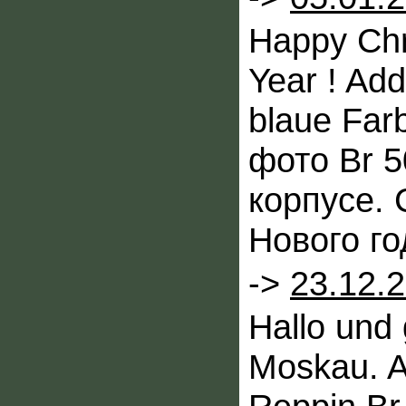
Happy Ch
Year ! Add
blaue Far
фото Br 5
корпусе. 
Нового го
->
23.12.
Hallo und
Moskau. A