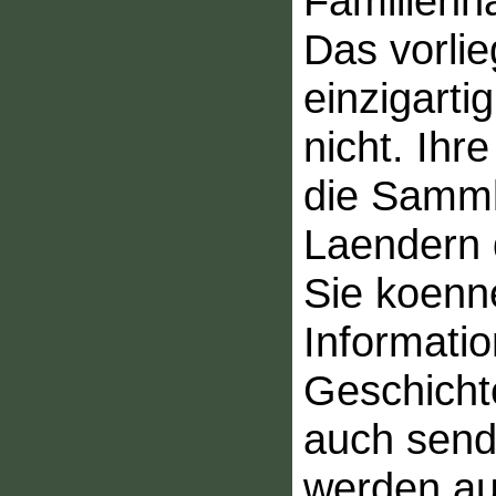
Familienn
Das vorlie
einzigarti
nicht. Ihr
die Samml
Laendern 
Sie koenn
Informatio
Geschicht
auch send
werden au