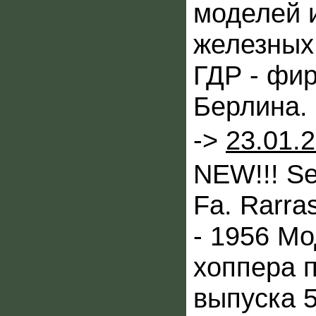
моделей 
железных
ГДР - фир
Берлина.
->
23.01.
NEW!!! Se
Fa. Rarra
- 1956 Мо
хоппера 
выпуска 5