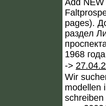
Add NEW F
Faltprosp
pages). 
раздел Л
проспекта
1968 года
->
27.04.
Wir suche
modellen i
schreiben 