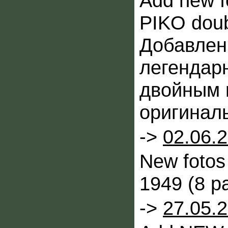
Add new f
PIKO doub
Добавлен
легендарн
двойным 
оригиналь
->
02.06.
New fotos
1949 (8 p
->
27.05.