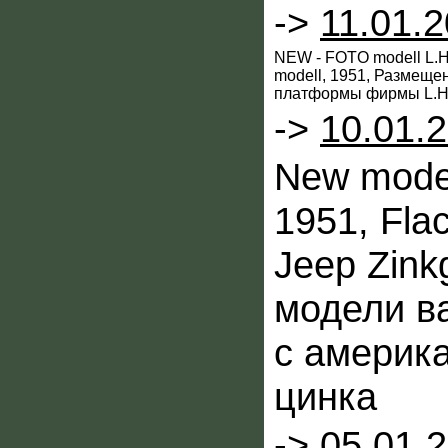
->
11.01.
NEW - FOTO modell L.H
modell, 1951, Размеще
платформы фирмы L.Her
->
10.01.
New modell
1951, Fla
Jeep Zink
модели в
с америк
цинка
->
05.01.