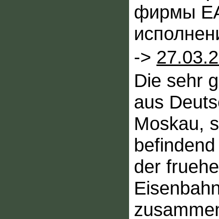
фирмы EA
исполнен
->
27.03.
Die sehr 
aus Deutsc
Moskau, s
befindend
der frueh
Eisenbah
zusammenz