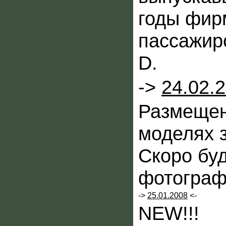
годы фир
пассажирс
D.
->
24.02.
Размещен
моделях 
Скоро бу
фотограф
->
25.01.2008
<-
NEW!!!