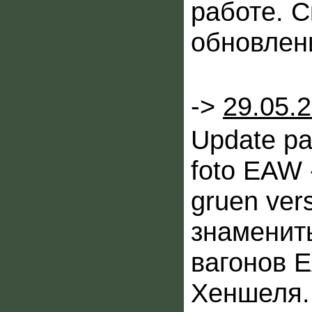
работе. С
обновлен
->
29.05.
Update p
foto EAW 
gruen ver
знаменит
вагонов 
Хеншеля.