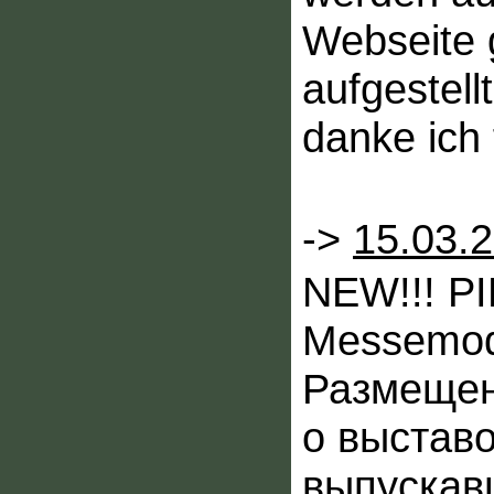
Webseite 
aufgestell
danke ich 
->
15.03.
NEW!!! P
Messemode
Размещен
о выстав
выпускав