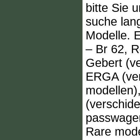
bitte Sie u
suche lan
Modelle.
– Br 62, 
Gebert (v
ERGA (ve
modellen
(verschid
passwagen
Rare model