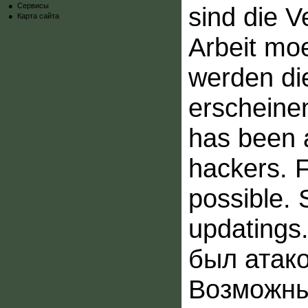
●
Сервисы
sind die V
●
Карта сайта
Arbeit moe
werden di
erscheinen
has been 
hackers. F
possible. 
updatings
был атак
Возможны