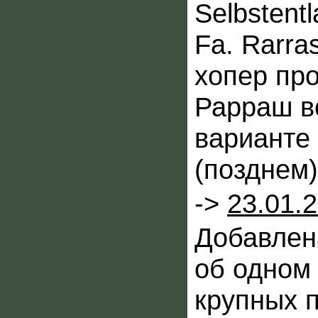
Selbstent
Fa. Rarra
хопер пр
Рарраш в
варианте
(позднем)
->
23.01.
Добавлен
об одном
крупных 