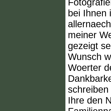
Fotografi
bei Ihnen 
allernaech
meiner We
gezeigt se
Wunsch we
Woerter d
Dankbarkei
schreiben
Ihre den 