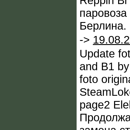
Reppin Br
паровоза
Берлина.
->
19.08.
Update fo
and B1 by
foto origi
SteamLok
page2 Elek
Продолжа