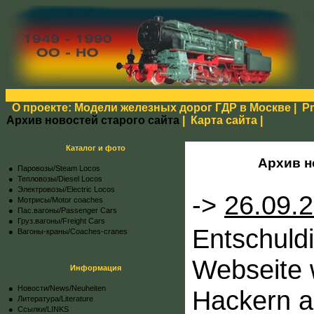
О проекте: Модели железных дорог ГДР в Москве
|
Pr
Архив новостей старого сайта
|
Карта сайта
|
Каталог и фото
Архив н
● Паровозы/Steam Locos
● Тепловозы/Diesel Locos
● Электровозы/Electric Locos
->
26.09.
● Мотрисы/Motor coaches
● Пас.вагоны/Passenger Cars
● Груз.вагоны/Freight Cars
Entschuld
● Вагоны-краны/Coaches-cranes
Webseite 
Информация
●
Новости/News/Neuheiten
Hackern a
●
Литература/Literature
●
Ссылки/LINKS