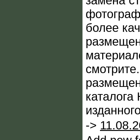
замена с
фотограф
более ка
размещен
материал
смотрите.
размещен
каталога 
изданного
->
11.08.