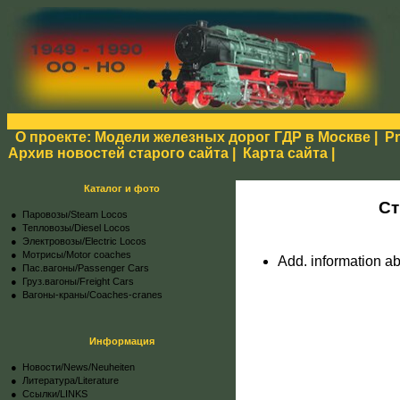
О проекте: Модели железных дорог ГДР в Москве
|
Pr
Архив новостей старого сайта
|
Карта сайта
|
Каталог и фото
Ст
● Паровозы/Steam Locos
● Тепловозы/Diesel Locos
● Электровозы/Electric Locos
● Мотрисы/Motor coaches
Add. information a
● Пас.вагоны/Passenger Cars
● Груз.вагоны/Freight Cars
● Вагоны-краны/Coaches-cranes
Информация
●
Новости/News/Neuheiten
●
Литература/Literature
●
Ссылки/LINKS