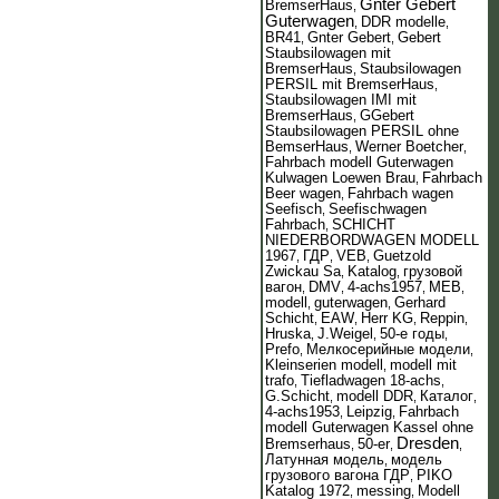
Gnter Gebert
BremserHaus
,
Guterwagen
DDR modelle
,
,
BR41
Gnter Gebert
Gebert
,
,
Staubsilowagen mit
BremserHaus
Staubsilowagen
,
PERSIL mit BremserHaus
,
Staubsilowagen IMI mit
BremserHaus
GGebert
,
Staubsilowagen PERSIL ohne
BemserHaus
Werner Boetcher
,
,
Fahrbach modell Guterwagen
Kulwagen Loewen Brau
Fahrbach
,
Beer wagen
Fahrbach wagen
,
Seefisch
Seefischwagen
,
Fahrbach
SCHICHT
,
NIEDERBORDWAGEN MODELL
1967
ГДР
VEB
Guetzold
,
,
,
Zwickau Sa
Katalog
грузовой
,
,
вагон
DMV
4-achs1957
MEB
,
,
,
,
modell
guterwagen
Gerhard
,
,
Schicht
EAW
Herr KG
Reppin
,
,
,
,
Hruska
J.Weigel
50-е годы
,
,
,
Prefo
Мелкосерийные модели
,
,
Kleinserien modell
modell mit
,
trafo
Tiefladwagen 18-achs
,
,
G.Schicht
modell DDR
Каталог
,
,
,
4-achs1953
Leipzig
Fahrbach
,
,
modell Guterwagen Kassel ohne
Dresden
Bremserhaus
50-er
,
,
,
Латунная модель
модель
,
грузового вагона ГДР
PIKO
,
Katalog 1972
messing
Modell
,
,