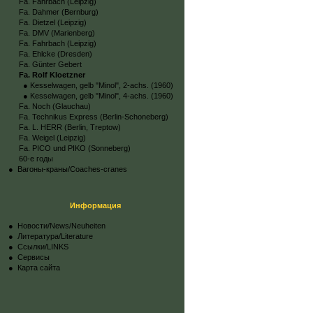
Fa. Fahrbach (Leipzig)
Fa. Dahmer (Bernburg)
Fa. Dietzel (Leipzig)
Fa. DMV (Marienberg)
Fa. Fahrbach (Leipzig)
Fa. Ehlcke (Dresden)
Fa. Günter Gebert
Fa. Rolf Kloetzner
●
Kesselwagen, gelb "Minol", 2-achs. (1960)
●
Kesselwagen, gelb "Minol", 4-achs. (1960)
Fa. Noch (Glauchau)
Fa. Technikus Express (Berlin-Schoneberg)
Fa. L. HERR (Berlin, Treptow)
Fa. Weigel (Leipzig)
Fa. PICO und PIKO (Sonneberg)
60-е годы
● Вагоны-краны/Coaches-cranes
Информация
●
Новости/News/Neuheiten
●
Литература/Literature
●
Ссылки/LINKS
●
Сервисы
●
Карта сайта