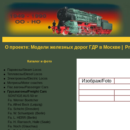
О проекте: Модели железных дорог ГДР в Москве
|
Pr
Каталог и фото
● Паровозы/Steam Locos
● Тепловозы/Diesel Locos
● Электровозы/Electric Locos
Изображ/Foto
● Мотрисы/Motor coaches
● Пас.вагоны/Passenger Cars
●
Груз.вагоны/Freight Cars
SONTIGE AUS 50-er
Fa. Werner Boettcher
Fa. Alfred Bock (Leipzig)
Fa. Schicht (Dresden)
Fa. W. Schuettpelz (Berlin)
Fa. L. HERR (Berlin)
Fa. H. Rarrasch, Halle (Saale)
Fa. Noch (Glauchau)