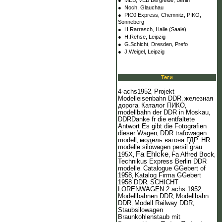
●
MEB, VEB Bergfelde, Berlin
●
Noch, Glauchau
●
PIC0 Express, Chemnitz, PIKO,
Sonneberg
●
H.Rarrasch, Halle (Saale)
●
H.Rehse, Leipzig
●
G.Schicht, Dresden, Prefo
●
J.Weigel, Leipzig
Теги
4-achs1952
Projekt
,
Modelleisenbahn DDR
железная
,
дорога
Каталог ПИКО
,
,
modellbahn der DDR in Moskau
,
DDRDanke fr die entfaltete
Antwort Es gibt die Fotografien
dieser Wagen
DDR trafowagen
,
modell
модель вагона ГДР
HR
,
,
modelle silowagen persil grau
Fa Ehlcke
195Х
Fa Alfred Bock
,
,
,
Technikus Express Berlin DDR
modelle
Catalogue GGebert of
,
1958
Katalog Firma GGebert
,
1958 DDR
SCHICHT
,
LORENWAGEN 2 achs 1952
,
Modellbahnen DDR
Modellbahn
,
DDR
Modell Railway DDR
,
,
Staubsilowagen
Braunkohlenstaub mit