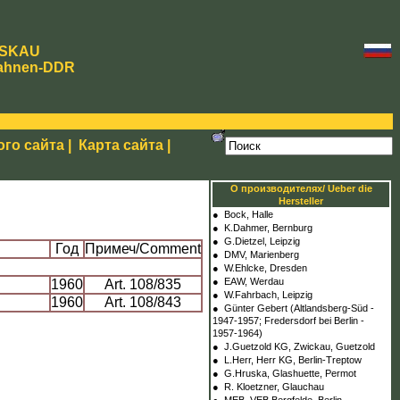
SKAU
ahnen-DDR
ого сайта
|
Карта сайта
|
О производителях/ Ueber die
Hersteller
●
Bock, Halle
●
K.Dahmer, Bernburg
●
G.Dietzel, Leipzig
Год
Примеч/Comment
●
DMV, Marienberg
●
W.Ehlcke, Dresden
●
EAW, Werdau
1960
Art. 108/835
●
W.Fahrbach, Leipzig
1960
Art. 108/843
●
Günter Gebert (Altlandsberg-Süd -
1947-1957; Fredersdorf bei Berlin -
1957-1964)
●
J.Guetzold KG, Zwickau, Guetzold
●
L.Herr, Herr KG, Berlin-Treptow
●
G.Hruska, Glashuette, Permot
●
R. Kloetzner, Glauchau