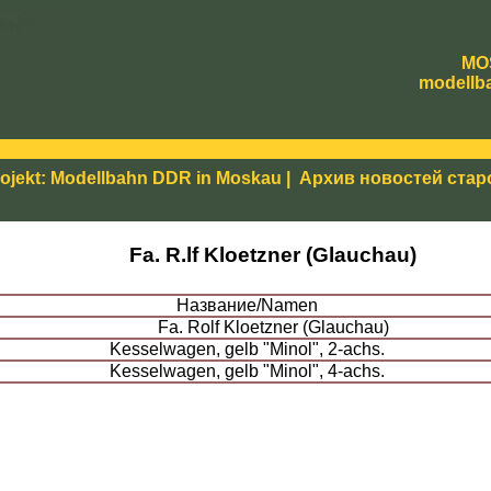
MO
modellb
ojekt: Modellbahn DDR in Moskau
|
Архив новостей стар
Fa. R.lf Kloetzner (Glauchau)
Название/Namen
Fa. Rolf Kloetzner (Glauchau)
Kesselwagen, gelb "Minol", 2-achs.
Kesselwagen, gelb "Minol", 4-achs.